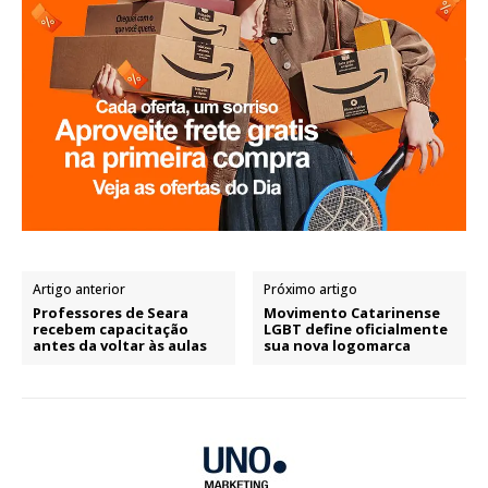
Artigo anterior
Próximo artigo
Professores de Seara
Movimento Catarinense
recebem capacitação
LGBT define oficialmente
antes da voltar às aulas
sua nova logomarca