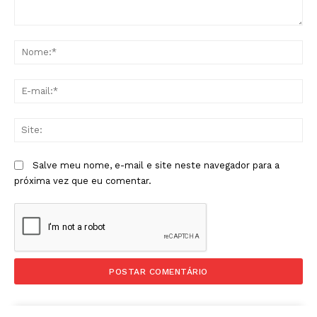
Comentário:
No
E-
mai
Sit
Salve meu nome, e-mail e site neste navegador para a
próxima vez que eu comentar.