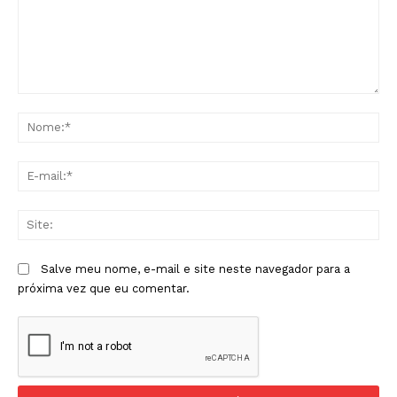
Comentário:
No
E-
mai
Sit
Salve meu nome, e-mail e site neste navegador para a
próxima vez que eu comentar.