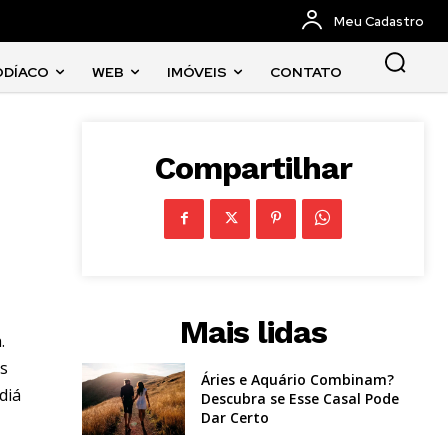
Meu Cadastro
ODÍACO
WEB
IMÓVEIS
CONTATO
Compartilhar
Mais lidas
.
es
Áries e Aquário Combinam?
diá
Descubra se Esse Casal Pode
Dar Certo