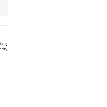
ting
rity.