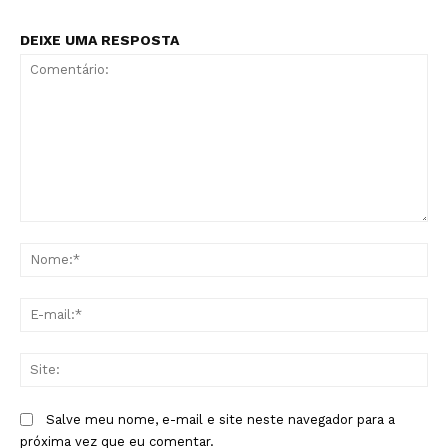
DEIXE UMA RESPOSTA
Comentário:
No
E-
mai
Sit
Salve meu nome, e-mail e site neste navegador para a
próxima vez que eu comentar.