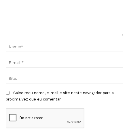
Comentário:
No
E-
mai
Sit
Salve meu nome, e-mail e site neste navegador para a
próxima vez que eu comentar.