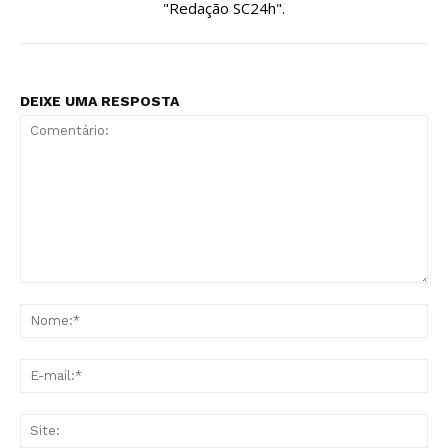
"Redação SC24h".
DEIXE UMA RESPOSTA
Comentário:
No
E-
mai
Sit