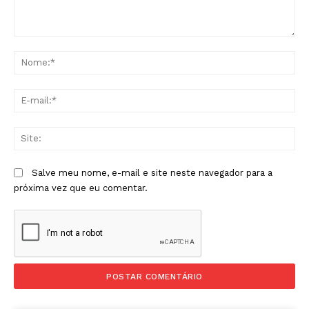
Comentário:
No
E-
mai
Sit
Salve meu nome, e-mail e site neste navegador para a
próxima vez que eu comentar.