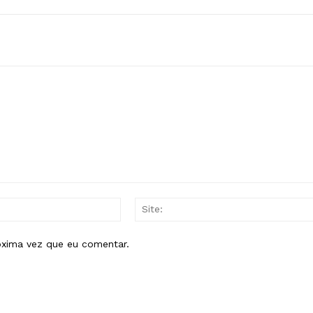
E-
mail:*
óxima vez que eu comentar.