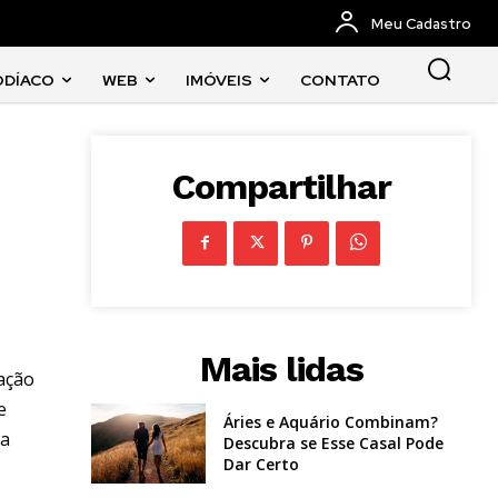
Meu Cadastro
ODÍACO
WEB
IMÓVEIS
CONTATO
Compartilhar
Mais lidas
nação
e
Áries e Aquário Combinam?
ra
Descubra se Esse Casal Pode
Dar Certo