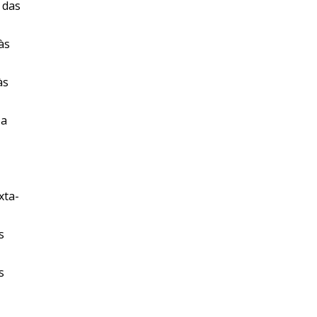
 das
às
às
 a
xta-
s
s