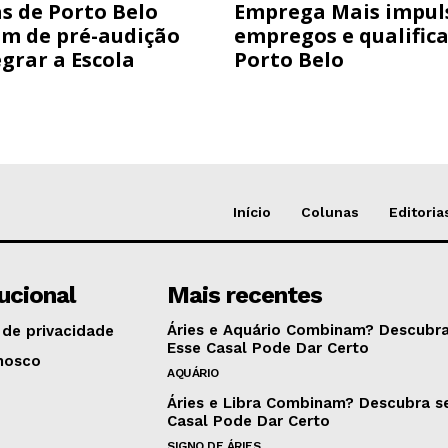
s de Porto Belo
Emprega Mais impul
am de pré-audição
empregos e qualific
grar a Escola
Porto Belo
Início
Colunas
Editoria
tucional
Mais recentes
Áries e Aquário Combinam? Descubra
 de privacidade
Esse Casal Pode Dar Certo
nosco
AQUÁRIO
Áries e Libra Combinam? Descubra s
Casal Pode Dar Certo
SIGNO DE ÁRIES