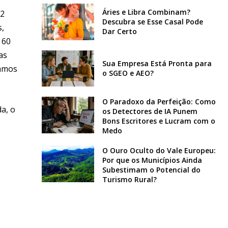
Áries e Libra Combinam?
02
Descubra se Esse Casal Pode
s,
Dar Certo
 60
as
Sua Empresa Está Pronta para
tamos
o SGEO e AEO?
O Paradoxo da Perfeição: Como
a, o
os Detectores de IA Punem
Bons Escritores e Lucram com o
Medo
O Ouro Oculto do Vale Europeu:
Por que os Municípios Ainda
Subestimam o Potencial do
Turismo Rural?