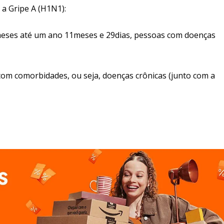
a Gripe A (H1N1):
s meses até um ano 11meses e 29dias, pessoas com doenças
 com comorbidades, ou seja, doenças crônicas (junto com a