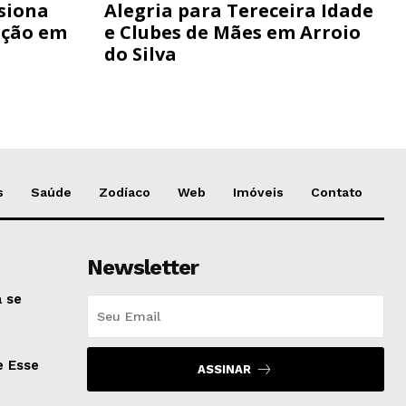
siona
Alegria para Tereceira Idade
ação em
e Clubes de Mães em Arroio
do Silva
s
Saúde
Zodíaco
Web
Imóveis
Contato
Newsletter
 se
e Esse
ASSINAR