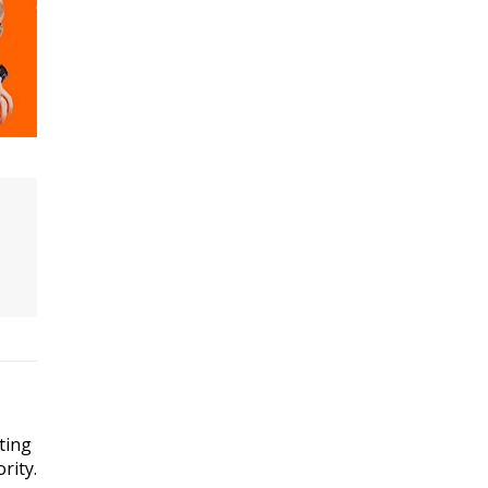
ting
rity.