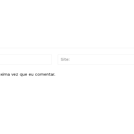
E-
mail:*
óxima vez que eu comentar.