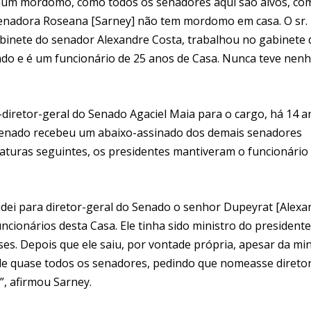
nhum mordomo, como todos os senadores aqui são alvos, co
a senadora Roseana [Sarney] não tem mordomo em casa. O sr.
binete do senador Alexandre Costa, trabalhou no gabinete 
ado e é um funcionário de 25 anos de Casa. Nunca teve ne
iretor-geral do Senado Agaciel Maia para o cargo, há 14 a
 Senado recebeu um abaixo-assinado dos demais senadores
laturas seguintes, os presidentes mantiveram o funcionário
videi para diretor-geral do Senado o senhor Dupeyrat [Alexa
cionários desta Casa. Ele tinha sido ministro do presidente
es. Depois que ele saiu, por vontade própria, apesar da mi
o de quase todos os senadores, pedindo que nomeasse direto
”, afirmou Sarney.