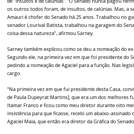
de “insultos e de calúnias”. “O Senado nunca pagou ne
os outros todos foram, de insultos, de calúnias. Mas, 
Amauri é chofer do Senado há 25 anos. Trabalhou no ga
senador Lourival Batista, trabalhou na garagem do Sen
coisa dessa natureza”, afirmou Sarney.
Sarney também explicou como se deu a nomeação do ex-d
Segundo ele, na primeira vez em que foi presidente do
pedindo a nomeação de Agaciel para a função. Nas legis
cargo.
“Na primeira vez em que fui presidente desta Casa, con
de Paula Dupeyrat Martins], que era um dos melhores fun
Itamar Franco e ficou como meu diretor durante oito mes
insistência para que ficasse, recebi um abaixo-assinad
Agaciel Maia, que então era diretor da Gráfica do Senado