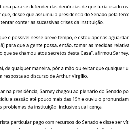
ribuna para se defender das denúncias de que teria usado os
 que, desde que assumiu a presidência do Senado pela terce
ntar conter as sucessivas crises da instituição.
o que é possível nesse breve tempo, e estou apenas aguarda
ã] para que a gente possa, então, tomar as medidas relativ
 o que se chamou atos secretos desta Casa”, afirmou Sarney.
i, de qualquer maneira, pôr a mão ou evitar que qualquer 
resposta ao discurso de Arthur Virgílio.
 na presidência, Sarney chegou ao plenário do Senado po
residiu a sessão até pouco mais das 19h e ouviu o pronuncia
problemas da instituição, inclusive sua licença.
ta particular pago com recursos do Senado e disse ser ví