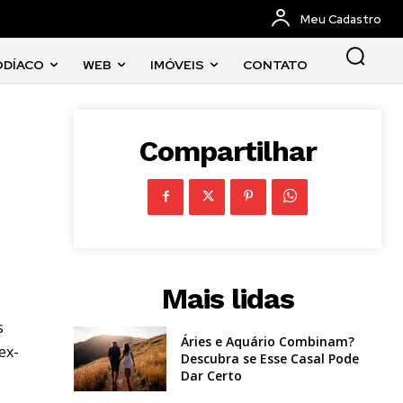
Meu Cadastro
ODÍACO
WEB
IMÓVEIS
CONTATO
Compartilhar
Mais lidas
s
Áries e Aquário Combinam?
ex-
Descubra se Esse Casal Pode
Dar Certo