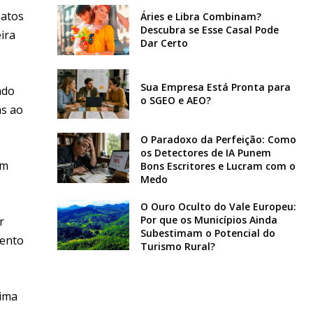
 atos
Áries e Libra Combinam?
Descubra se Esse Casal Pode
ira
Dar Certo
Sua Empresa Está Pronta para
ndo
o SGEO e AEO?
as ao
O Paradoxo da Perfeição: Como
os Detectores de IA Punem
um
Bons Escritores e Lucram com o
Medo
O Ouro Oculto do Vale Europeu:
Por que os Municípios Ainda
r
Subestimam o Potencial do
mento
Turismo Rural?
tima