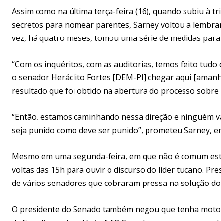
Assim como na última terça-feira (16), quando subiu à t
secretos para nomear parentes, Sarney voltou a lembrar
vez, há quatro meses, tomou uma série de medidas para te
“Com os inquéritos, com as auditorias, temos feito tud
o senador Heráclito Fortes [DEM-PI] chegar aqui [amanh
resultado que foi obtido na abertura do processo sobre
“Então, estamos caminhando nessa direção e ninguém va
seja punido como deve ser punido”, prometeu Sarney, em 
Mesmo em uma segunda-feira, em que não é comum estar
voltas das 15h para ouvir o discurso do líder tucano. P
de vários senadores que cobraram pressa na solução dos 
O presidente do Senado também negou que tenha motoris