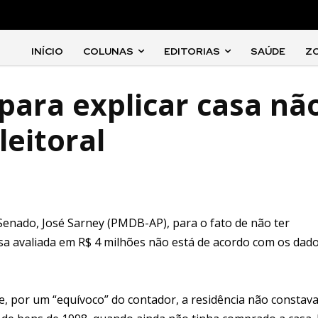
INÍCIO
COLUNAS
EDITORIAS
SAÚDE
Z
para explicar casa nã
leitoral
o Senado, José Sarney (PMDB-AP), para o fato de não ter
casa avaliada em R$ 4 milhões não está de acordo com os dad
ue, por um “equívoco” do contador, a residência não constav