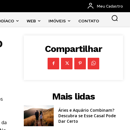
Meu Cadastro
ODÍACO
WEB
IMÓVEIS
CONTATO
o
Compartilhar
Mais lidas
os
Áries e Aquário Combinam?
Descubra se Esse Casal Pode
Dar Certo
a da