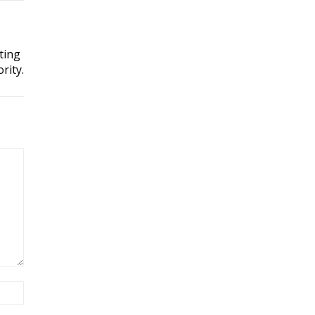
ting
rity.
Site: