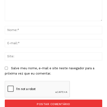
Comentário:
No
E-
mai
Sit
Salve meu nome, e-mail e site neste navegador para a
próxima vez que eu comentar.