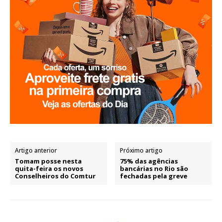
Artigo anterior
Próximo artigo
Tomam posse nesta
75% das agências
quita-feira os novos
bancárias no Rio são
Conselheiros do Comtur
fechadas pela greve