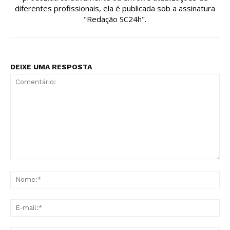
diferentes profissionais, ela é publicada sob a assinatura
"Redação SC24h".
DEIXE UMA RESPOSTA
Comentário:
No
E-
mai