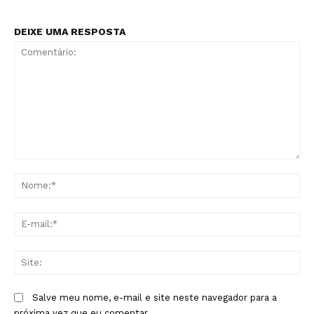
DEIXE UMA RESPOSTA
Comentário:
No
E-
mai
Sit
Salve meu nome, e-mail e site neste navegador para a
próxima vez que eu comentar.