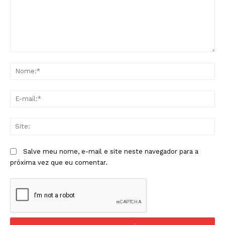
Comentário:
No
E-
mai
Sit
Salve meu nome, e-mail e site neste navegador para a
próxima vez que eu comentar.