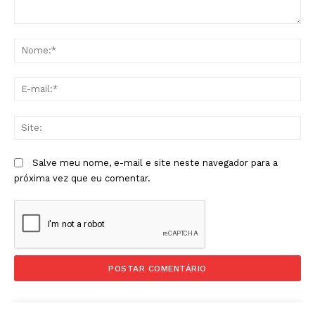
Comentário:
No
E-
mai
Sit
Salve meu nome, e-mail e site neste navegador para a
próxima vez que eu comentar.