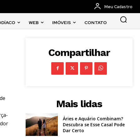
Meu Cadastro
ODÍACO
WEB
IMÓVEIS
CONTATO
Compartilhar
nde
Mais lidas
rça-
Áries e Aquário Combinam?
ador
Descubra se Esse Casal Pode
Dar Certo