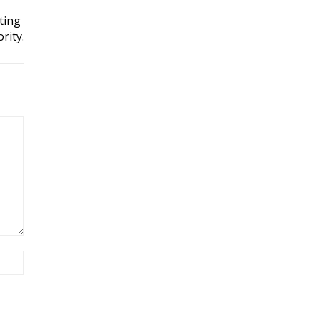
ting
rity.
Site: