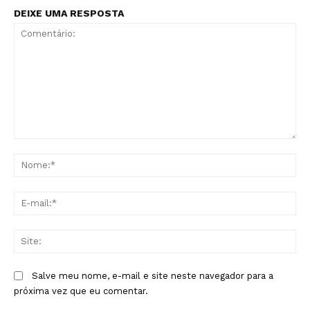
DEIXE UMA RESPOSTA
Comentário:
No
E-
mai
Sit
Salve meu nome, e-mail e site neste navegador para a
próxima vez que eu comentar.