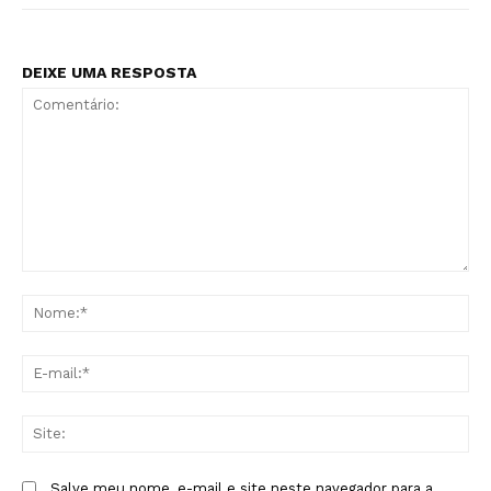
DEIXE UMA RESPOSTA
Comentário:
No
E-
mai
Sit
Salve meu nome, e-mail e site neste navegador para a