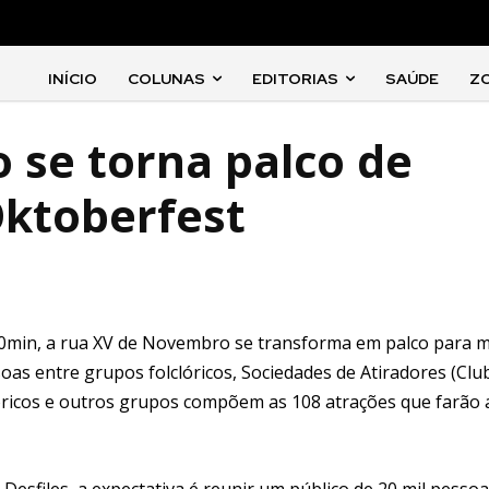
INÍCIO
COLUNAS
EDITORIAS
SAÚDE
Z
se torna palco de
Oktoberfest
h30min, a rua XV de Novembro se transforma em palco para m
ssoas entre grupos folclóricos, Sociedades de Atiradores (Clu
góricos e outros grupos compõem as 108 atrações que farão 
Desfiles, a expectativa é reunir um público de 20 mil pesso