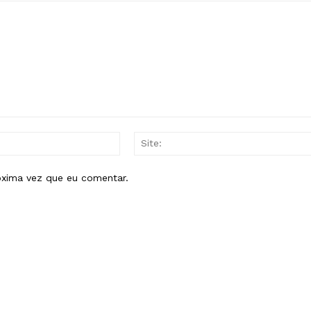
E-
mail:*
óxima vez que eu comentar.