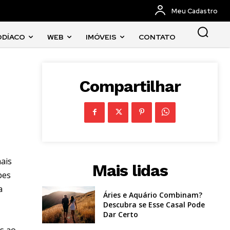
Meu Cadastro
ODÍACO
WEB
IMÓVEIS
CONTATO
Compartilhar
ais
Mais lidas
bes
a
Áries e Aquário Combinam?
Descubra se Esse Casal Pode
Dar Certo
as ao