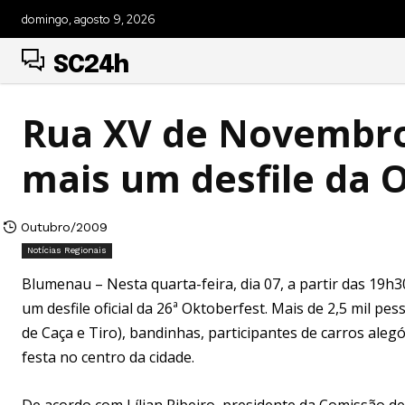
domingo, agosto 9, 2026
SC24h
Rua XV de Novembro 
mais um desfile da 
Outubro/2009
Notícias Regionais
Blumenau – Nesta quarta-feira, dia 07, a partir das 19
um desfile oficial da 26ª Oktoberfest. Mais de 2,5 mil pe
de Caça e Tiro), bandinhas, participantes de carros ale
festa no centro da cidade.
De acordo com Lílian Ribeiro, presidente da Comissão de 