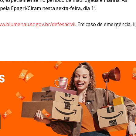
la Epagri/Ciram nesta sexta-feira, dia 1º.
w.blumenau.sc.gov.br/defesacivil
. Em caso de emergência, l