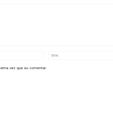
E-
mail:*
óxima vez que eu comentar.