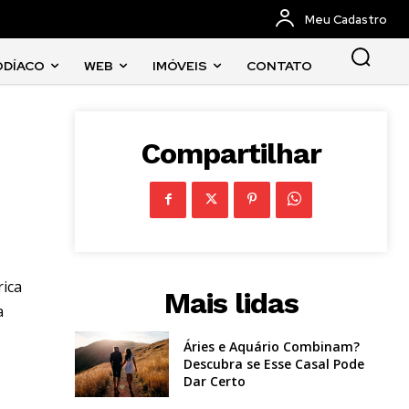
Meu Cadastro
ODÍACO
WEB
IMÓVEIS
CONTATO
Compartilhar
rica
Mais lidas
a
Áries e Aquário Combinam?
Descubra se Esse Casal Pode
Dar Certo