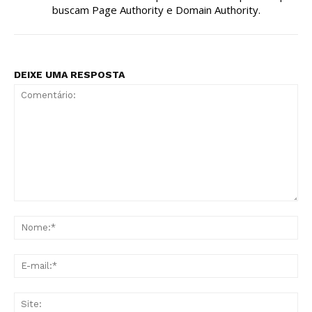
buscam Page Authority e Domain Authority.
DEIXE UMA RESPOSTA
Comentário:
No
E-
mai
Sit