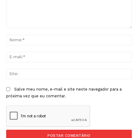
Comentário:
No
E-
mai
Sit
Salve meu nome, e-mail e site neste navegador para a
próxima vez que eu comentar.