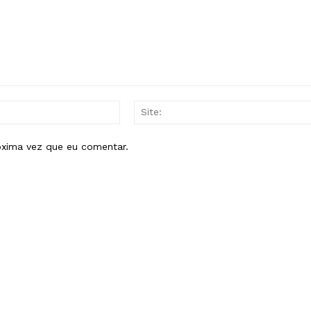
E-
mail:*
óxima vez que eu comentar.