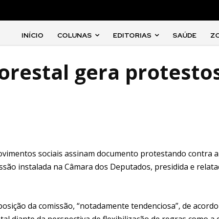
INÍCIO
COLUNAS
EDITORIAS
SAÚDE
Z
orestal gera protesto
 movimentos sociais assinam documento protestando contra a
issão instalada na Câmara dos Deputados, presidida e relat
omposição da comissão, “notadamente tendenciosa”, de acord
al diante da perspectiva de flexibilização de regras como a 