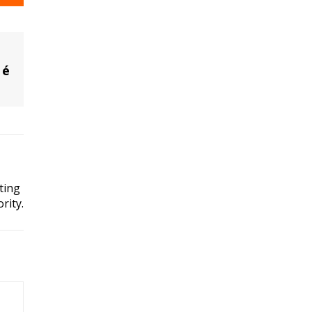
 é
ting
rity.