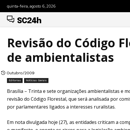
quinta-feira, agosto 6, 2026
SC24h
Revisão do Código Fl
de ambientalistas
Outubro/2009
Editorias
Notícias Gerais
Brasília – Trinta e sete organizações ambientalistas e
revisão do Código Florestal, que será analisada por com
por parlamentares ligados a interesses ruralistas.
Em nota divulgada hoje (27), as entidades criticam a c
o manifesto, e aponta os riscos para a legislação ambient