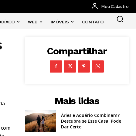
Meu Cadastro
ODÍACO
WEB
IMÓVEIS
CONTATO
s
Compartilhar
Mais lidas
ada
Áries e Aquário Combinam?
Descubra se Esse Casal Pode
Dar Certo
o com
da