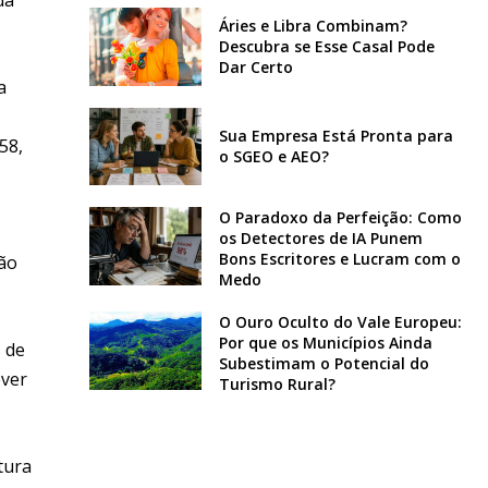
Áries e Libra Combinam?
Descubra se Esse Casal Pode
Dar Certo
a
Sua Empresa Está Pronta para
58,
o SGEO e AEO?
O Paradoxo da Perfeição: Como
os Detectores de IA Punem
Bons Escritores e Lucram com o
ão
Medo
O Ouro Oculto do Vale Europeu:
Por que os Municípios Ainda
 de
Subestimam o Potencial do
over
Turismo Rural?
tura