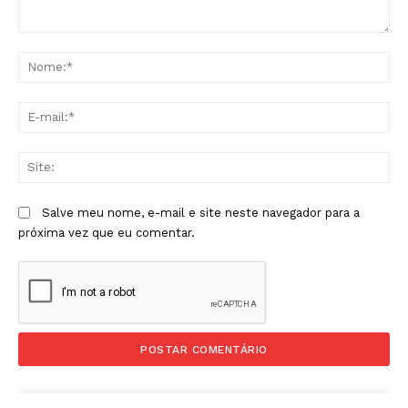
Comentário:
No
E-
mai
Sit
Salve meu nome, e-mail e site neste navegador para a
próxima vez que eu comentar.