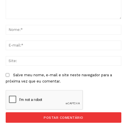
Comentário:
No
E-
mai
Sit
Salve meu nome, e-mail e site neste navegador para a
próxima vez que eu comentar.