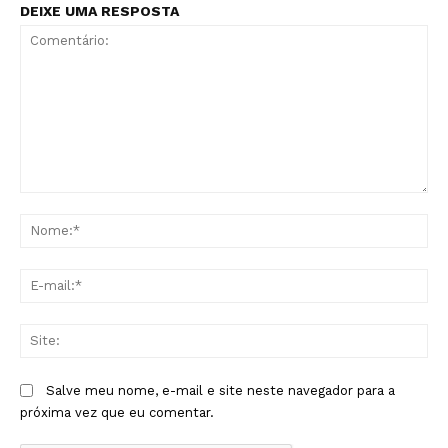
DEIXE UMA RESPOSTA
Comentário:
No
E-
mai
Sit
Salve meu nome, e-mail e site neste navegador para a
próxima vez que eu comentar.