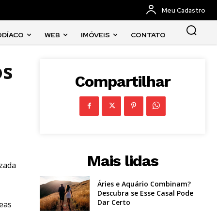
Meu Cadastro
ODÍACO
WEB
IMÓVEIS
CONTATO
os
Compartilhar
Mais lidas
izada
Áries e Aquário Combinam?
Descubra se Esse Casal Pode
Dar Certo
reas