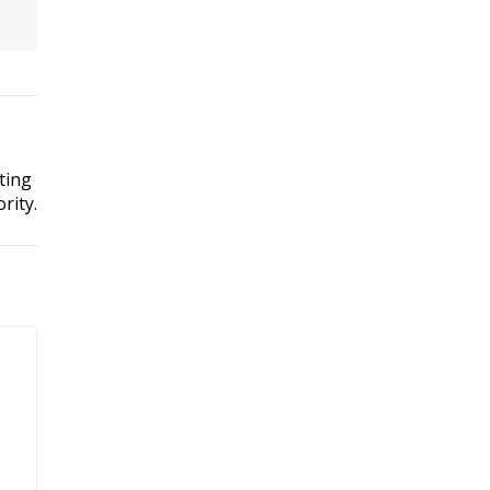
ting
rity.