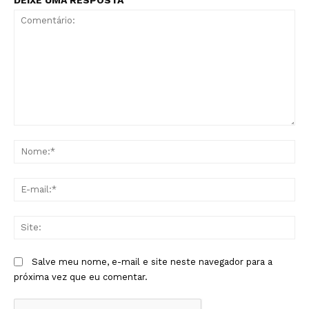
Comentário:
No
E-
mai
Sit
Salve meu nome, e-mail e site neste navegador para a
próxima vez que eu comentar.