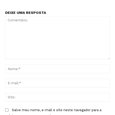
DEIXE UMA RESPOSTA
Comentário:
No
E-
mai
Sit
Salve meu nome, e-mail e site neste navegador para a