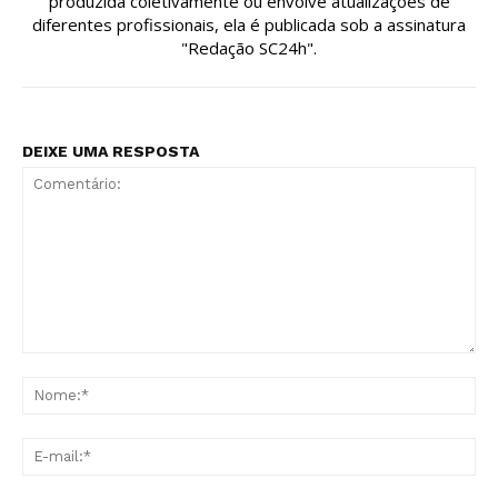
produzida coletivamente ou envolve atualizações de
diferentes profissionais, ela é publicada sob a assinatura
"Redação SC24h".
DEIXE UMA RESPOSTA
Comentário:
No
E-
mai