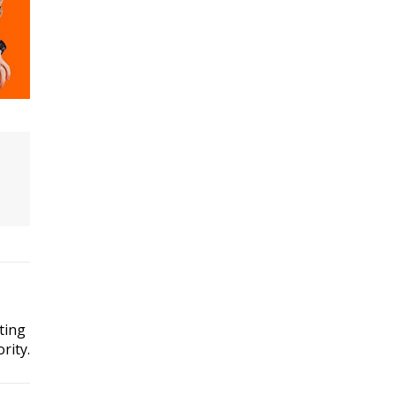
ting
rity.