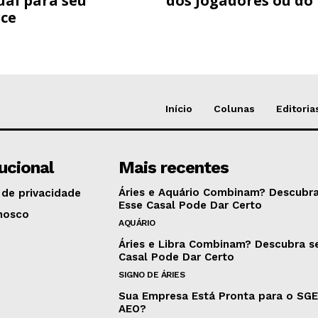
ual para seu
dos Jogadores ou do
ce
Início
Colunas
Editoria
tucional
Mais recentes
Áries e Aquário Combinam? Descubra
 de privacidade
Esse Casal Pode Dar Certo
nosco
AQUÁRIO
Áries e Libra Combinam? Descubra s
Casal Pode Dar Certo
SIGNO DE ÁRIES
Sua Empresa Está Pronta para o SG
AEO?