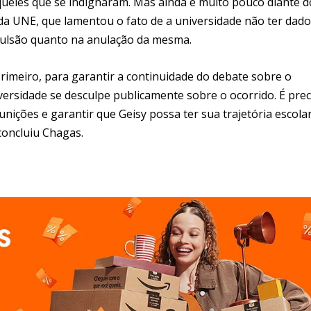
 aqueles que se indignaram. Mas ainda é muito pouco diante d
a UNE, que lamentou o fato de a universidade não ter dado
xpulsão quanto na anulação da mesma.
imeiro, para garantir a continuidade do debate sobre o
rsidade se desculpe publicamente sobre o ocorrido. É prec
nições e garantir que Geisy possa ter sua trajetória escola
concluiu Chagas.