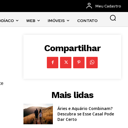
Meu Cadastro
ODÍACO
WEB
IMÓVEIS
CONTATO
Compartilhar
te
Mais lidas
Áries e Aquário Combinam?
Descubra se Esse Casal Pode
Dar Certo