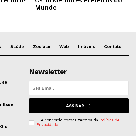
 Técnico?
Os 10 Melhores Prefeitos do
Mundo
s
Saúde
Zodíaco
Web
Imóveis
Contato
Newsletter
 se
e Esse
ASSINAR
Li e concordo comos termos da
Política de
Privacidade
.
EO e