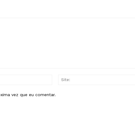
E-
mail:*
óxima vez que eu comentar.