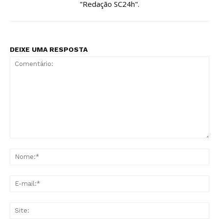
"Redação SC24h".
DEIXE UMA RESPOSTA
Comentário:
No
E-
mai
Sit