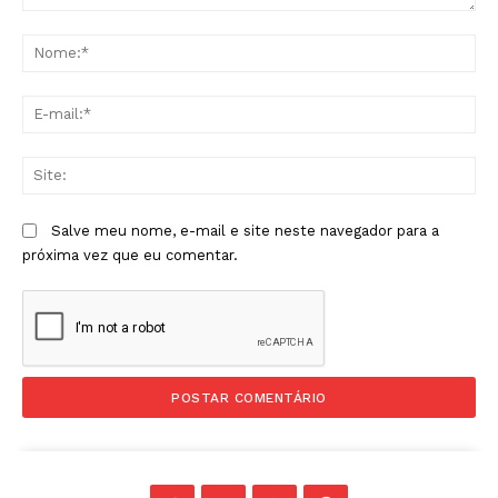
Comentário:
No
E-
mai
Sit
Salve meu nome, e-mail e site neste navegador para a
próxima vez que eu comentar.