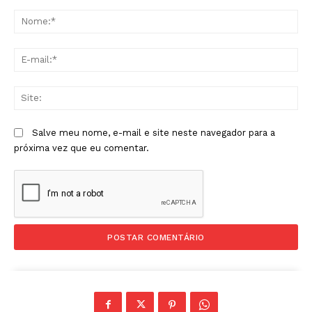
Comentário:
No
E-
mai
Sit
Salve meu nome, e-mail e site neste navegador para a
próxima vez que eu comentar.