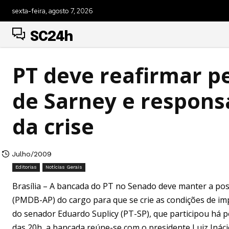
sexta-feira, agosto 7, 2026
SC24h
PT deve reafirmar p
de Sarney e respons
da crise
Julho/2009
Editorias
Notícias Gerais
Brasília – A bancada do PT no Senado deve manter a po
(PMDB-AP) do cargo para que se crie as condições de im
do senador Eduardo Suplicy (PT-SP), que participou há p
das 20h, a bancada reúne-se com o presidente Luiz Inácio 