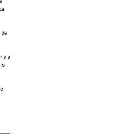
a
ta
 de
ria a
u o
ão