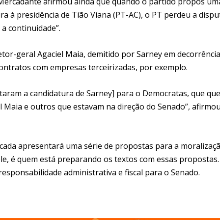
. Mercadante afirmou ainda que quando o partido propôs um
a à presidência de Tião Viana (PT-AC), o PT perdeu a dispu
 a continuidade”.
or-geral Agaciel Maia, demitido por Sarney em decorrência
contratos com empresas terceirizadas, por exemplo.
ntaram a candidatura de Sarney] para o Democratas, que que
l Maia e outros que estavam na direção do Senado”, afirmo
ncada apresentará uma série de propostas para a moralizaç
ele, é quem está preparando os textos com essas propostas.
 responsabilidade administrativa e fiscal para o Senado.