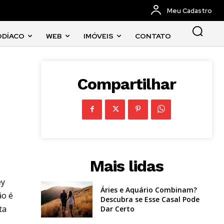
Meu Cadastro
ODÍACO
WEB
IMÓVEIS
CONTATO
Compartilhar
Mais lidas
ey
Áries e Aquário Combinam?
ão é
Descubra se Esse Casal Pode
ta
Dar Certo