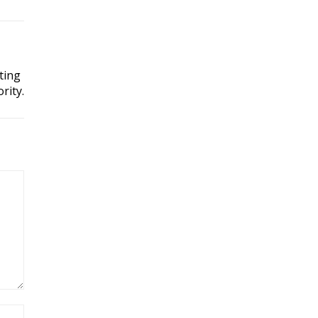
ting
rity.
Site: