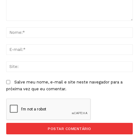
Comentário:
No
E-
mai
Sit
Salve meu nome, e-mail e site neste navegador para a
próxima vez que eu comentar.