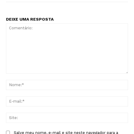
DEIXE UMA RESPOSTA
Comentário:
No
E-
mai
Sit
Salve meu nome, e-mail e site neste navegador para a