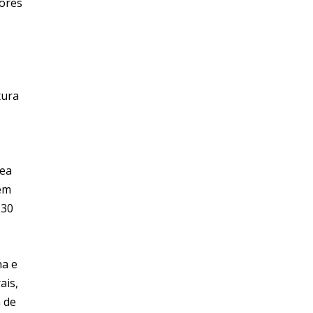
tores
tura
rea
 em
 30
na e
ais,
 de