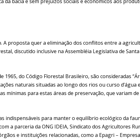
ica da bacia e sem prejuízos sociais e econômicos aos produ
 A proposta quer a eliminação dos conflitos entre a agricul
stal, discutido inclusive na Assembléia Legislativa de Santa
e 1965, do Código Florestal Brasileiro, são consideradas “Á
ações naturais situadas ao longo dos rios ou curso d’água
as mínimas para estas áreas de preservação, que variam de
as indispensáveis para manter o equilíbrio ecológico da fau
 com a parceria da ONG IDEIA, Sindicato dos Agricultores Rur
órgãos e instituições relacionadas, como a Epagri – Empresa