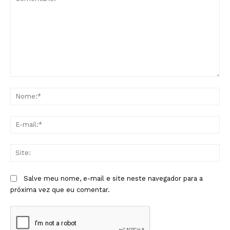
Comentário:
No
E-
mai
Sit
Salve meu nome, e-mail e site neste navegador para a
próxima vez que eu comentar.