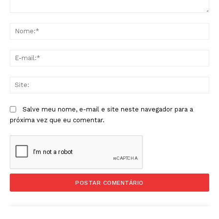
Comentário:
No
E-
mai
Sit
Salve meu nome, e-mail e site neste navegador para a
próxima vez que eu comentar.