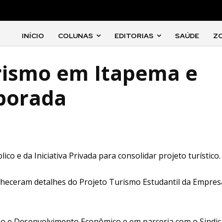
INÍCIO
COLUNAS
EDITORIAS
SAÚDE
Z
urismo em Itapema e
mporada
o e da Iniciativa Privada para consolidar projeto turístico.
conheceram detalhes do Projeto Turismo Estudantil da Empres
smo e Desenvolvimento Econômico e em parceria com o Sindic