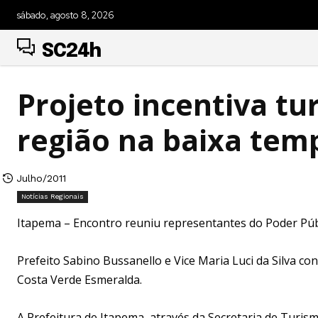
sábado, agosto 8, 2026
SC24h
Projeto incentiva t
região na baixa te
Julho/2011
Notícias Regionais
Itapema – Encontro reuniu representantes do Poder Públic
Prefeito Sabino Bussanello e Vice Maria Luci da Silva 
Costa Verde Esmeralda.
A Prefeitura de Itapema, através da Secretaria de Turi