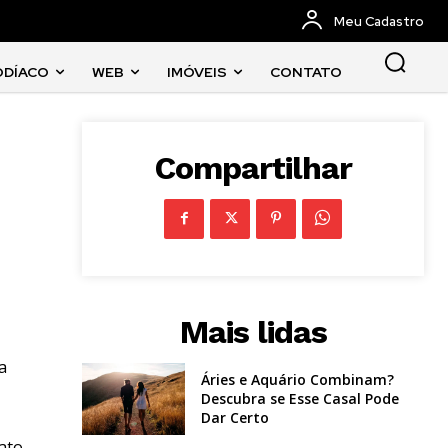
Meu Cadastro
ODÍACO
WEB
IMÓVEIS
CONTATO
Compartilhar
Mais lidas
a
Áries e Aquário Combinam?
Descubra se Esse Casal Pode
Dar Certo
ato