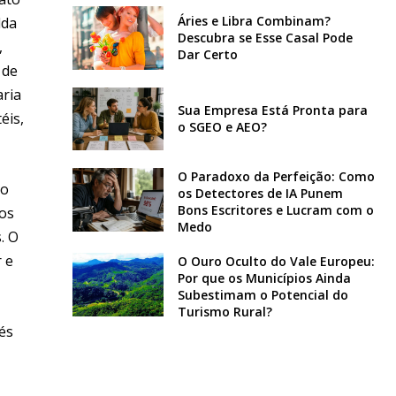
Áries e Libra Combinam?
lda
Descubra se Esse Casal Pode
,
Dar Certo
 de
aria
Sua Empresa Está Pronta para
éis,
o SGEO e AEO?
O Paradoxo da Perfeição: Como
do
os Detectores de IA Punem
Bons Escritores e Lucram com o
sos
Medo
. O
r e
O Ouro Oculto do Vale Europeu:
Por que os Municípios Ainda
Subestimam o Potencial do
Turismo Rural?
és