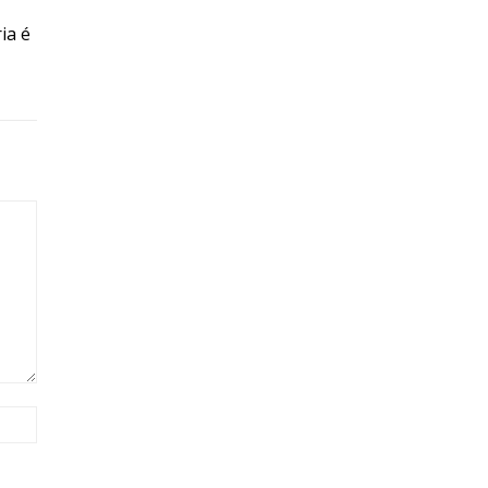
ia é
Site: