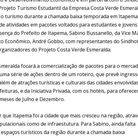
o Projeto Turismo Estudantil da Empresa Costa Verde Esmera
ntar o turismo durante a chamada baixa temporada em Itapema
e atividades em pacotes voltados para estudantes e jovens
sença do Prefeito de Itapema, Sabino Bussanello, da Vice M
nto Econômico, André Gobbo, com representantes do Sindhot
rganizadores do Projeto Costa Verde Esmeralda.
smeralda focará a comercialização de pacotes para o merca
a uma série de ações dentro de um roteiro, que prevê ingres
ém de atrações turísticas e culturais das cidades envolvidas
eituras, e da Iniciativa Privada, com os hotéis, para oferece
s meses de Julho e Dezembro.
 que Itapema foi a cidade que mais cresceu na região, atrav
ulacionais como de infraestutura. Para Sabino, ainda falta
s espaços turísticos da região durante a chamada baixa