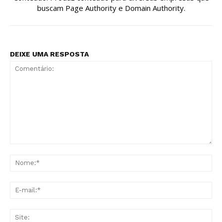
buscam Page Authority e Domain Authority.
DEIXE UMA RESPOSTA
Comentário:
No
E-
mai
Sit