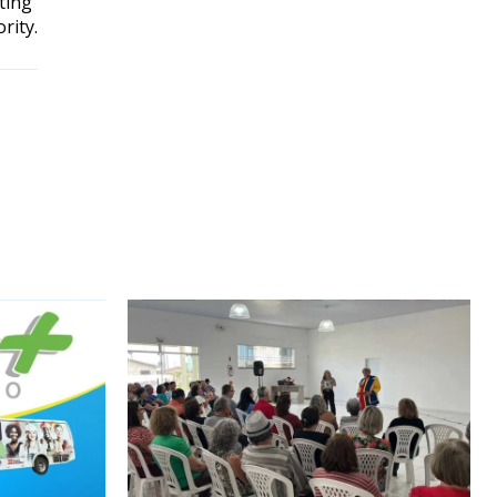
ting
rity.