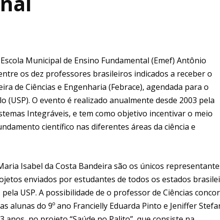
onal
da Escola Municipal de Ensino Fundamental (Emef) Antônio
 entre os dez professores brasileiros indicados a receber o
eira de Ciências e Engenharia (Febrace), agendada para o
lo (USP). O evento é realizado anualmente desde 2003 pela
istemas Integráveis, e tem como objetivo incentivar o meio
undamento científico nas diferentes áreas da ciência e
 Maria Isabel da Costa Bandeira são os únicos representante
projetos enviados por estudantes de todos os estados brasile
 pela USP. A possibilidade de o professor de Ciências conco
as alunas do 9º ano Francielly Eduarda Pinto e Jeniffer Stefa
3 anos, no projeto “Saúde no Palito”, que consiste na