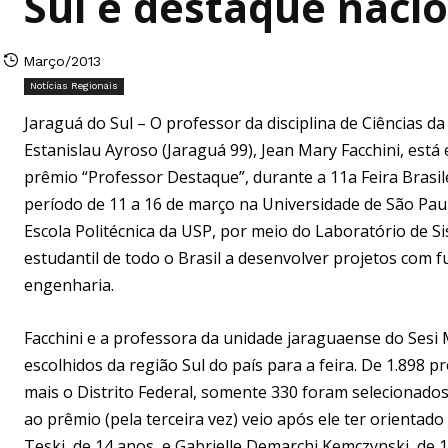
Sul é destaque naci
Março/2013
Notícias Regionais
Jaraguá do Sul – O professor da disciplina de Ciências 
Estanislau Ayroso (Jaraguá 99), Jean Mary Facchini, está
prêmio “Professor Destaque”, durante a 11a Feira Brasil
período de 11 a 16 de março na Universidade de São Pau
Escola Politécnica da USP, por meio do Laboratório de S
estudantil de todo o Brasil a desenvolver projetos com f
engenharia.
Facchini e a professora da unidade jaraguaense do Sesi
escolhidos da região Sul do país para a feira. De 1.898 
mais o Distrito Federal, somente 330 foram selecionados
ao prêmio (pela terceira vez) veio após ele ter orientado 
Teski, de 14 anos, e Gabrielle Demarchi Kemczynski, de 1