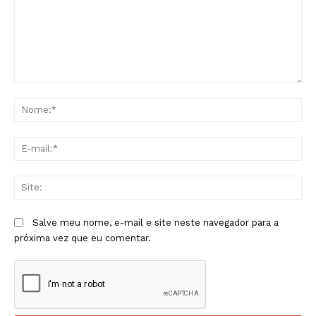
Comentário:
No
E-
mai
Sit
Salve meu nome, e-mail e site neste navegador para a
próxima vez que eu comentar.