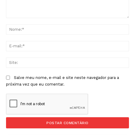
Comentário:
No
E-
mai
Sit
Salve meu nome, e-mail e site neste navegador para a
próxima vez que eu comentar.