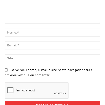
Comentário:
No
E-
mai
Sit
Salve meu nome, e-mail e site neste navegador para a
próxima vez que eu comentar.