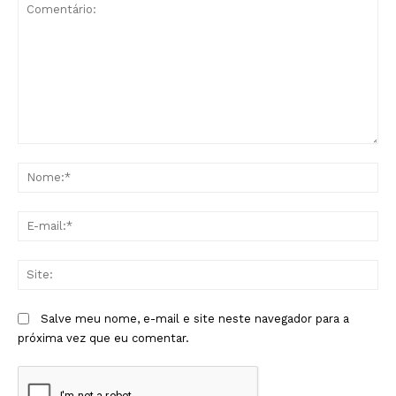
Comentário:
No
E-
mai
Sit
Salve meu nome, e-mail e site neste navegador para a
próxima vez que eu comentar.