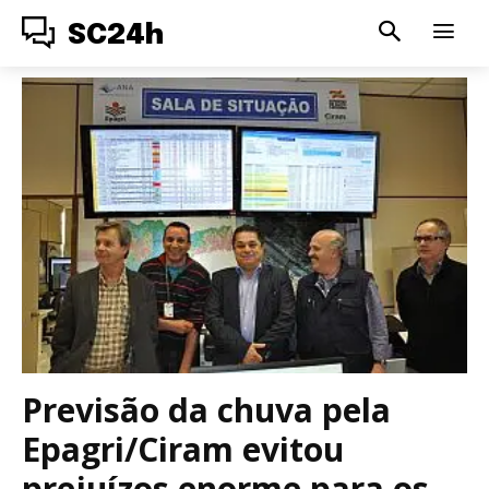
SC24h
Previsão da chuva pela
Epagri/Ciram evitou
prejuízos enorme para os