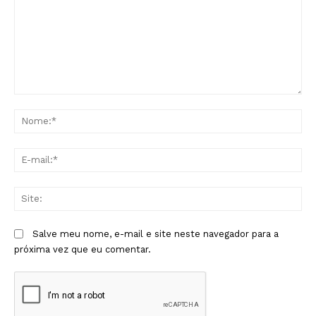
Comentário:
No
E-
mai
Sit
Salve meu nome, e-mail e site neste navegador para a
próxima vez que eu comentar.