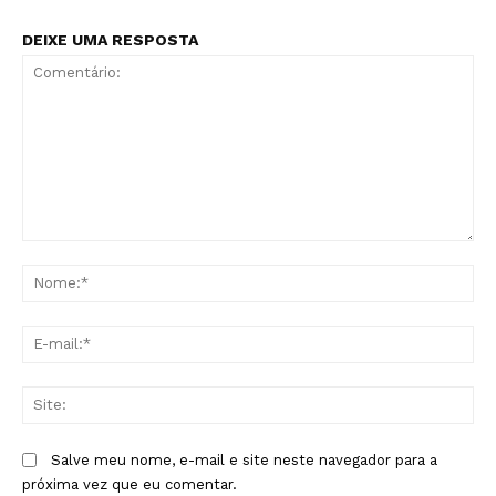
DEIXE UMA RESPOSTA
Comentário:
No
E-
mai
Sit
Salve meu nome, e-mail e site neste navegador para a
próxima vez que eu comentar.